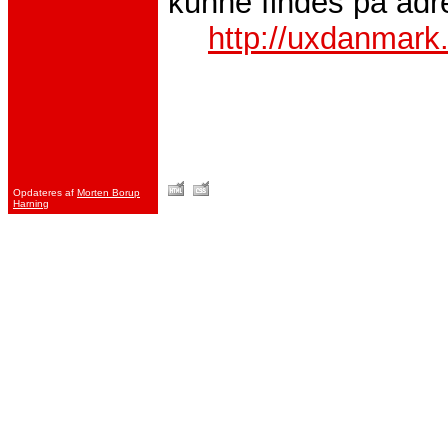
kunne findes på adr
http://uxdanmark
Opdateres af
Morten Borup
Harning