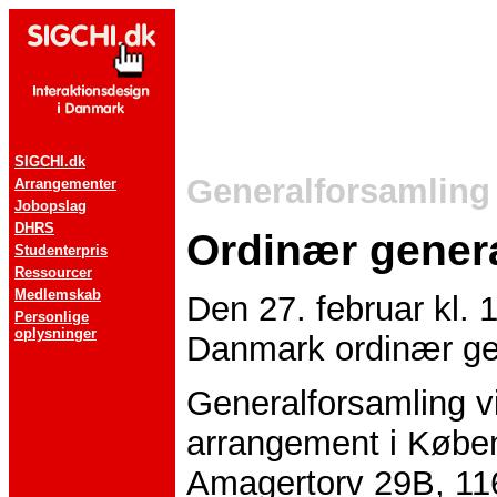
SIGCHI.dk
Generalforsamling 
Arrangementer
Jobopslag
DHRS
Ordinær gener
Studenterpris
Ressourcer
Medlemskab
Den 27. februar kl. 
Personlige
oplysninger
Danmark ordinær ge
Generalforsamling vi
arrangement i Købe
Amagertorv 29B, 11