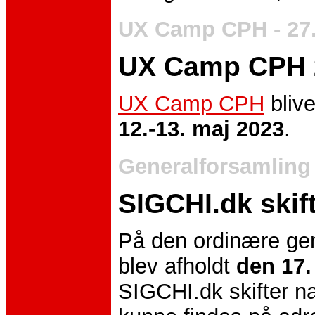
UX Camp CPH - 27.
UX Camp CPH 
UX Camp CPH
blive
12.-13. maj 2023
.
Generalforsamling 
SIGCHI.dk skif
På den ordinære gen
blev afholdt
den 17.
SIGCHI.dk skifter na